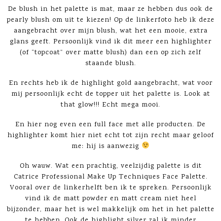
De blush in het palette is mat, maar ze hebben dus ook de
pearly blush om uit te kiezen! Op de linkerfoto heb ik deze
aangebracht over mijn blush, wat het een mooie, extra
glans geeft. Persoonlijk vind ik dit meer een highlighter
(of “topcoat” over matte blush) dan een op zich zelf
staande blush.
En rechts heb ik de highlight gold aangebracht, wat voor
mij persoonlijk echt de topper uit het palette is. Look at
that glow!!! Echt mega mooi.
En hier nog even een full face met alle producten. De
highlighter komt hier niet echt tot zijn recht maar geloof
me: hij is aanwezig
Oh wauw. Wat een prachtig, veelzijdig palette is dit
Catrice Professional Make Up Techniques Face Palette.
Vooral over de linkerhelft ben ik te spreken. Persoonlijk
vind ik de matt powder en matt cream niet heel
bijzonder, maar het is wel makkelijk om het in het palette
te hebben. Ook de highlight silver zal ik minder