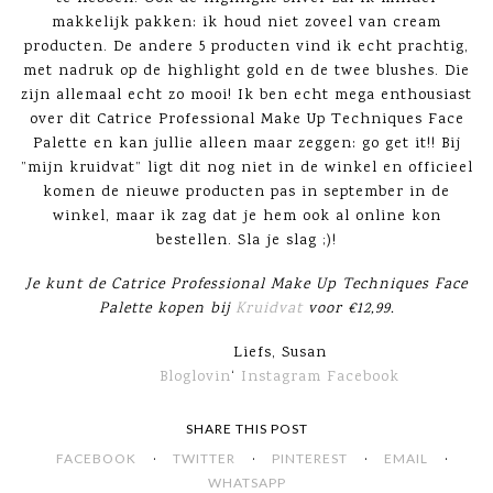
makkelijk pakken: ik houd niet zoveel van cream
producten. De andere 5 producten vind ik echt prachtig,
met nadruk op de highlight gold en de twee blushes. Die
zijn allemaal echt zo mooi! Ik ben echt mega enthousiast
over dit Catrice Professional Make Up Techniques Face
Palette en kan jullie alleen maar zeggen: go get it!! Bij
”mijn kruidvat” ligt dit nog niet in de winkel en officieel
komen de nieuwe producten pas in september in de
winkel, maar ik zag dat je hem ook al online kon
bestellen. Sla je slag ;)!
Je kunt de Catrice Professional Make Up Techniques Face
Palette kopen bij
Kruidvat
voor €12,99.
Liefs, Susan
Bloglovin
‘
Instagram
Facebook
SHARE THIS POST
·
·
·
·
FACEBOOK
TWITTER
PINTEREST
EMAIL
WHATSAPP