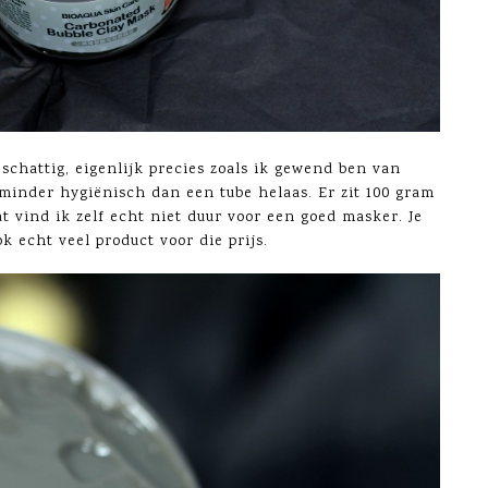
n schattig, eigenlijk precies zoals ik gewend ben van
 minder hygiënisch dan een tube helaas. Er zit 100 gram
at vind ik zelf echt niet duur voor een goed masker. Je
k echt veel product voor die prijs.