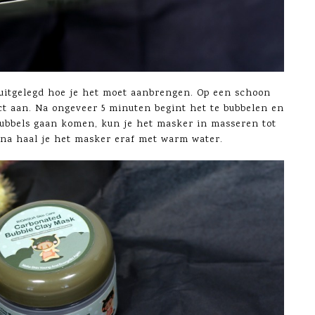
, uitgelegd hoe je het moet aanbrengen. Op een schoon
ct aan. Na ongeveer 5 minuten begint het te bubbelen en
ubbels gaan komen, kun je het masker in masseren tot
erna haal je het masker eraf met warm water.