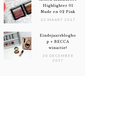
Highlighter 01
Nude en 02 Pink
23 MAART 2017
Eindejaarsblogho
p + BECCA
winactie!
30 DECEMBER
2017