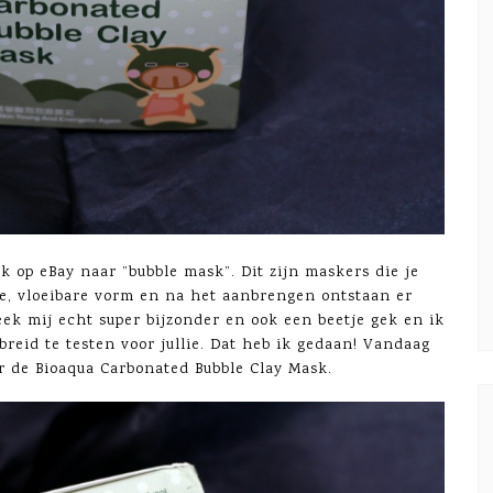
ik op eBay naar ”bubble mask”. Dit zijn maskers die je
le, vloeibare vorm en na het aanbrengen ontstaan er
eek mij echt super bijzonder en ook een beetje gek en ik
breid te testen voor jullie. Dat heb ik gedaan! Vandaag
er de Bioaqua Carbonated Bubble Clay Mask.