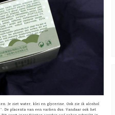
n. Je ziet water, klei en glycerine. Ook zie ik alcohol
g)”. De placenta van een varken dus. Vandaar ook het