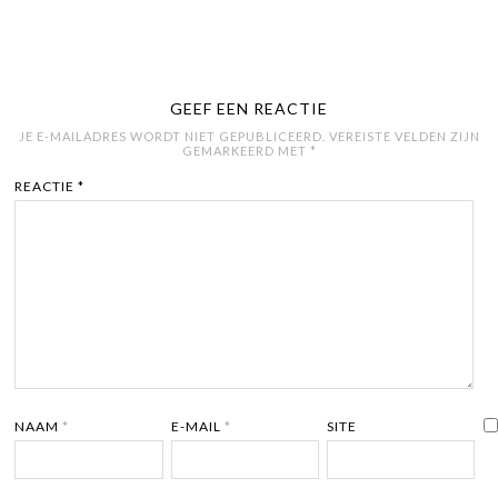
GEEF EEN REACTIE
JE E-MAILADRES WORDT NIET GEPUBLICEERD.
VEREISTE VELDEN ZIJN
GEMARKEERD MET
*
REACTIE
*
NAAM
*
E-MAIL
*
SITE