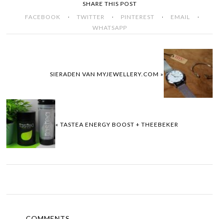
SHARE THIS POST
·
·
·
·
FACEBOOK
TWITTER
PINTEREST
EMAIL
WHATSAPP
SIERADEN VAN MYJEWELLERY.COM »
« TASTEA ENERGY BOOST + THEEBEKER
COMMENTS