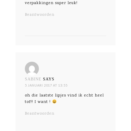
verpakkingen super leuk!
Beantwoorden
SABINE
SAYS
5 JANUARI 2017 AT 13:55
oh die laatste lipjes vind ik echt heel
tof!! I want !
Beantwoorden