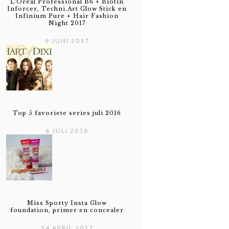
L’Oréal Professional B6 + Biotin
Inforcer, Techni.Art Glow Stick en
Infinium Pure + Hair Fashion
Night 2017
9 JUNI 2017
Top 5 favoriete series juli 2016
6 JULI 2016
Miss Sporty Insta Glow
foundation, primer en concealer
14 APRIL 2017