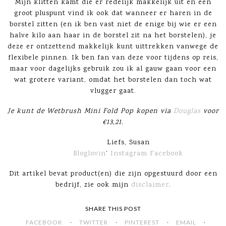
Mijn klitten kamt die er redelijk makkelijk uit en een
groot pluspunt vind ik ook dat wanneer er haren in de
borstel zitten (en ik ben vast niet de enige bij wie er een
halve kilo aan haar in de borstel zit na het borstelen), je
deze er ontzettend makkelijk kunt uittrekken vanwege de
flexibele pinnen. Ik ben fan van deze voor tijdens op reis,
maar voor dagelijks gebruik zou ik al gauw gaan voor een
wat grotere variant, omdat het borstelen dan toch wat
vlugger gaat.
Je kunt de Wetbrush Mini Fold Pop kopen via
Douglas
voor
€13,21.
Liefs, Susan
Bloglovin
‘
Instagram
Facebook
Dit artikel bevat product(en) die zijn opgestuurd door een
bedrijf, zie ook mijn
disclaimer
.
SHARE THIS POST
·
·
·
·
FACEBOOK
TWITTER
PINTEREST
EMAIL