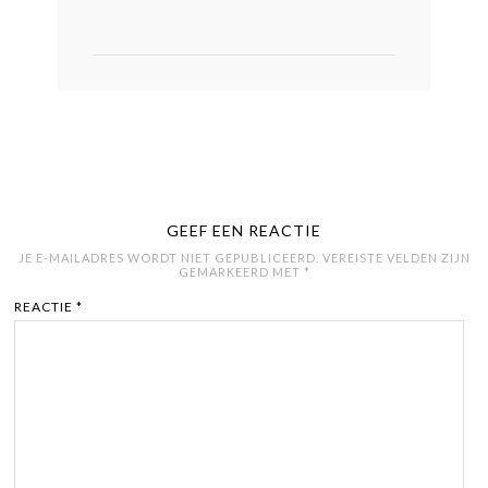
GEEF EEN REACTIE
JE E-MAILADRES WORDT NIET GEPUBLICEERD.
VEREISTE VELDEN ZIJN
GEMARKEERD MET
*
REACTIE
*