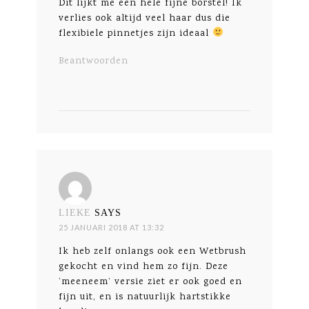
Dit lijkt me een hele fijne borstel! Ik
verlies ook altijd veel haar dus die
flexibiele pinnetjes zijn ideaal
Beantwoorden
LIEKE
SAYS
25 JANUARI 2018 AT 13:32
Ik heb zelf onlangs ook een Wetbrush
gekocht en vind hem zo fijn. Deze
‘meeneem’ versie ziet er ook goed en
fijn uit, en is natuurlijk hartstikke