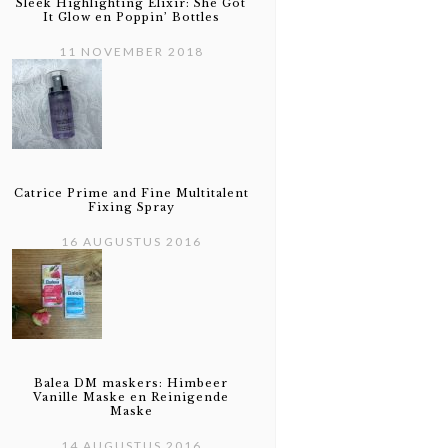
Sleek Highlighting Elixir: She Got
It Glow en Poppin’ Bottles
11 NOVEMBER 2018
Catrice Prime and Fine Multitalent
Fixing Spray
16 AUGUSTUS 2016
Balea DM maskers: Himbeer
Vanille Maske en Reinigende
Maske
14 AUGUSTUS 2016