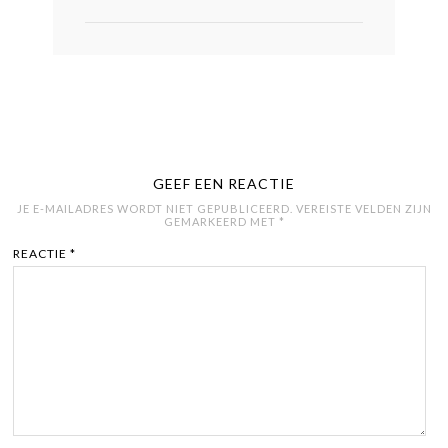
GEEF EEN REACTIE
JE E-MAILADRES WORDT NIET GEPUBLICEERD.
VEREISTE VELDEN ZIJN
GEMARKEERD MET
*
REACTIE
*