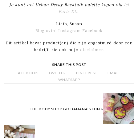
Je kunt het Urban Decay Backtalk palette kopen via
Ici
Paris XL
.
Liefs, Susan
Bloglovin
‘
Instagram
Facebook
Dit artikel bevat product(en) die zijn opgestuurd door een
bedrijf, zie ook mijn
disclaimer
.
SHARE THIS POST
·
·
·
·
FACEBOOK
TWITTER
PINTEREST
EMAIL
WHATSAPP
THE BODY SHOP GO BANANA’S LIJN »