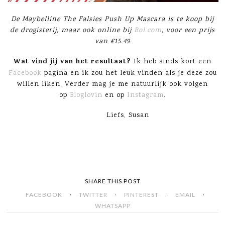
De Maybelline The Falsies Push Up Mascara is te koop bij
de drogisterij, maar ook online bij
Bol.com
, voor een prijs
van €15.49
Wat vind jij van het resultaat?
Ik heb sinds kort een
Facebook
pagina en ik zou het leuk vinden als je deze zou
willen liken. Verder mag je me natuurlijk ook volgen
op
Bloglovin
en op
Instagram
.
Liefs, Susan
SHARE THIS POST
·
·
·
·
FACEBOOK
TWITTER
PINTEREST
EMAIL
WHATSAPP