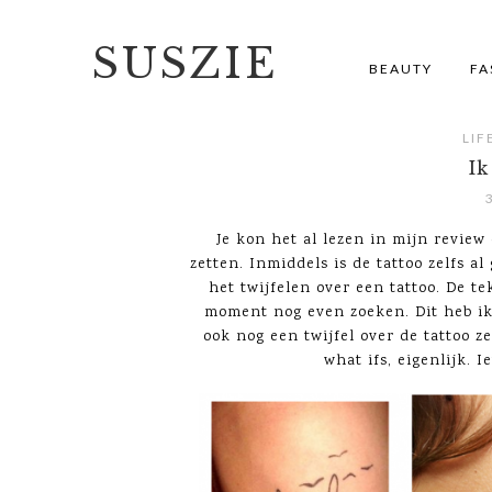
SUSZIE
BEAUTY
FA
LIF
Ik
Je kon het al lezen in mijn review
zetten. Inmiddels is de tattoo zelfs al
het twijfelen over een tattoo. De te
moment nog even zoeken. Dit heb ik
ook nog een twijfel over de tattoo zel
what ifs, eigenlijk. 