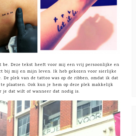
it be. Deze tekst heeft voor mij een vrij persoonlijke en
t bij mij en mijn leven. Ik heb gekozen voor sierlijke
e. De plek van de tattoo was op de ribben, omdat ik dat
 te plaatsen. Ook kun je hem op deze plek makkelijk
je dat wilt of wanneer dat nodig is.