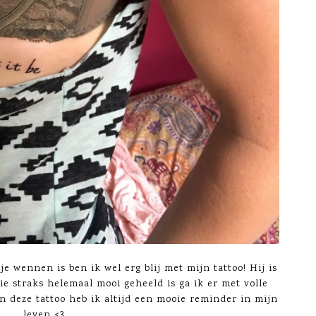
e wennen is ben ik wel erg blij met mijn tattoo! Hij is
ie straks helemaal mooi geheeld is ga ik er met volle
n deze tattoo heb ik altijd een mooie reminder in mijn
leven <3.