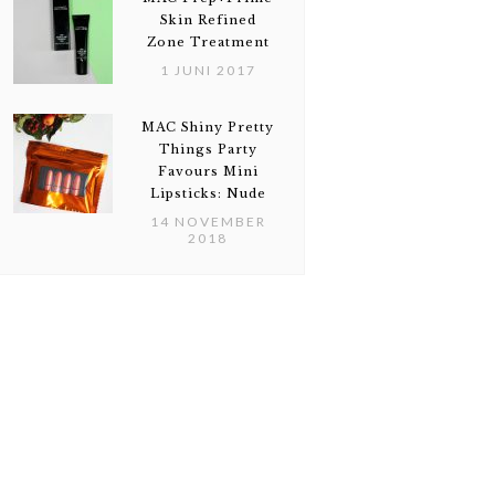
Skin Refined
Zone Treatment
1 JUNI 2017
MAC Shiny Pretty
Things Party
Favours Mini
Lipsticks: Nude
14 NOVEMBER
2018