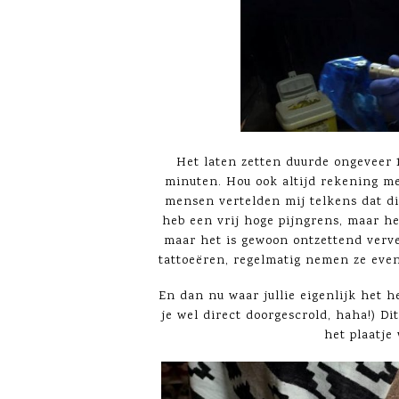
Het laten zetten duurde ongeveer 10
minuten. Hou ook altijd rekening met 
mensen vertelden mij telkens dat dit
heb een vrij hoge pijngrens, maar het
maar het is gewoon ontzettend vervel
tattoeëren, regelmatig nemen ze even
En dan nu waar jullie eigenlijk het 
je wel direct doorgescrold, haha!) Dit
het plaatje