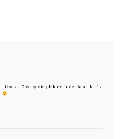
 tattoos .. Ook op die plek en inderdaad dat is
h