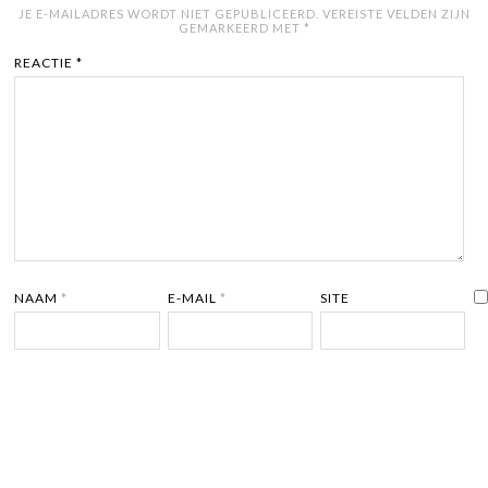
JE E-MAILADRES WORDT NIET GEPUBLICEERD.
VEREISTE VELDEN ZIJN
GEMARKEERD MET
*
REACTIE
*
NAAM
*
E-MAIL
*
SITE