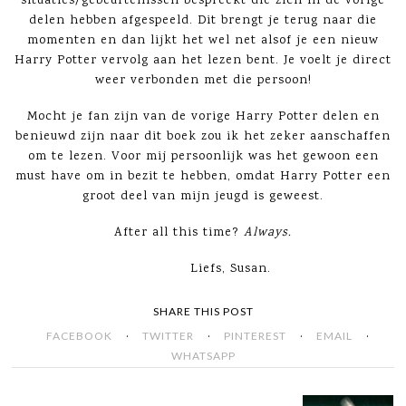
situaties/gebeurtenissen bespreekt die zich in de vorige
delen hebben afgespeeld. Dit brengt je terug naar die
momenten en dan lijkt het wel net alsof je een nieuw
Harry Potter vervolg aan het lezen bent. Je voelt je direct
weer verbonden met die persoon!
Mocht je fan zijn van de vorige Harry Potter delen en
benieuwd zijn naar dit boek zou ik het zeker aanschaffen
om te lezen. Voor mij persoonlijk was het gewoon een
must have om in bezit te hebben, omdat Harry Potter een
groot deel van mijn jeugd is geweest.
After all this time?
Always.
Liefs, Susan.
SHARE THIS POST
·
·
·
·
FACEBOOK
TWITTER
PINTEREST
EMAIL
WHATSAPP