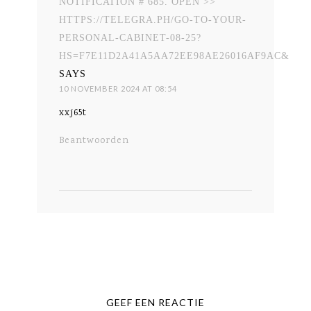
NOTIFICATION # 685. OPEN >>
HTTPS://TELEGRA.PH/GO-TO-YOUR-
PERSONAL-CABINET-08-25?
HS=F7E11D2A41A5AA72EE98AE26016AF9AC&
SAYS
10 NOVEMBER 2024 AT 08:54
xxj65t
Beantwoorden
GEEF EEN REACTIE