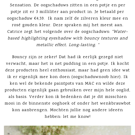
Sensation. De oogschaduws zitten in een potje en per
potje zit er 3 milliliter aan product in. Je betaald per
oogschaduw €4,59. Ik nam zelf de zilveren kleur mee en
rosé gouden kleur. Deze spraken mij het meest aan.
Catrice zegt het volgende over de oogschaduws:
“Water-
based highlighting eyeshadow with bouncy textures and
metallic effect. Long-lasting. “
Bouncy zijn ze zeker! Dat had ik eerlijk gezegd niet
verwacht, maar het is net pudding in een potje. Ik kocht
deze producten heel enthousiast, maar had geen idee wat
ik er eigenlijk mee kon doen (oogschaduwnoob hier). Ik
ken wel de bekende paintpots van MAC en wilde deze
producten eigenlijk gaan gebruiken over mijn hele ooglid,
als basis. Verder kon ik bedenken dat je dit misschien
mooi in de binnenste ooghoek of onder het wenkbrauwbot
kon aanbrengen. Mochten jullie nog andere ideeën
hebben: let me know!