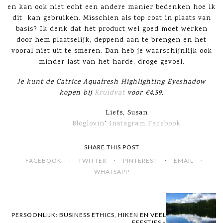
en kan ook niet echt een andere manier bedenken hoe ik
dit kan gebruiken. Misschien als top coat in plaats van
basis? Ik denk dat het product wel goed moet werken
door hem plaatselijk, deppend aan te brengen en het
vooral niet uit te smeren. Dan heb je waarschijnlijk ook
minder last van het harde, droge gevoel.
Je kunt de Catrice Aquafresh Highlighting Eyeshadow
kopen bij
Kruidvat
voor €4,59.
Liefs, Susan
Bloglovin
‘
Instagram
Facebook
SHARE THIS POST
·
·
·
·
FACEBOOK
TWITTER
PINTEREST
EMAIL
WHATSAPP
PERSOONLIJK: BUSINESS ETHICS, HIKEN EN VEEL
FEESTJES »