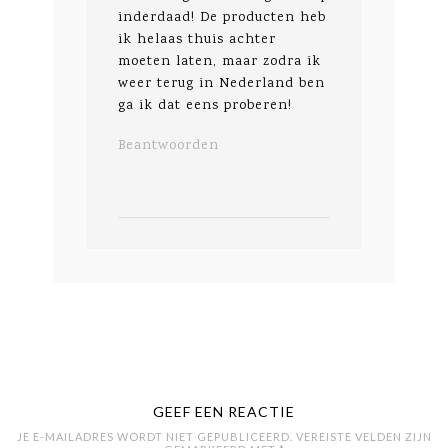
inderdaad! De producten heb
ik helaas thuis achter
moeten laten, maar zodra ik
weer terug in Nederland ben
ga ik dat eens proberen!
Beantwoorden
GEEF EEN REACTIE
JE E-MAILADRES WORDT NIET GEPUBLICEERD.
VEREISTE VELDEN ZIJN