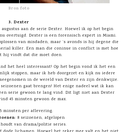
Bron foto
3. Dexter
in augustus aan de serie Dexter. Hoewel ik op het begin
k nu overtuigd. Dexter is een forensisch expert in Miami.
oplossen van misdaden, maar ‘s avonds is hij degene die
serial killer. Een man die coninue in conflict is met hoe
at hij vindt dat die moet doen.
ind het heel interessant! Op het begin vond ik het een
enlijk stoppen, maar ik heb doorgezet en kijk nu iedere
t meegenomen in de wereld van Dexter en zijn denkwijze.
 seizoenen gaat brengen! Het enige nadeel wat ik kan
en serie gewoon te lang vind. Dit ligt niet aan Dexter
 vind 45 minuten gewoon de max.
55 minuten per aflevering.
zoenen
: 8 seizoenen, afgelopen
 houdt van drama/politie series.
of dode lichamen. Hoewel het zeker mee valt en het niet