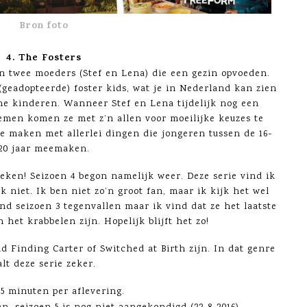
Bron foto
4. The Fosters
an twee moeders (Stef en Lena) die een gezin opvoeden.
(geadopteerde) foster kids, wat je in Nederland kan zien
che kinderen. Wanneer Stef en Lena tijdelijk nog een
nemen komen ze met z’n allen voor moeilijke keuzes te
te maken met allerlei dingen die jongeren tussen de 16-
20 jaar meemaken.
eken! Seizoen 4 begon namelijk weer. Deze serie vind ik
 niet. Ik ben niet zo’n groot fan, maar ik kijk het wel
nd seizoen 3 tegenvallen maar ik vind dat ze het laatste
het krabbelen zijn. Hopelijk blijft het zo!
d Finding Carter of Switched at Birth zijn. In dat genre
alt deze serie zeker.
45 minuten per aflevering.