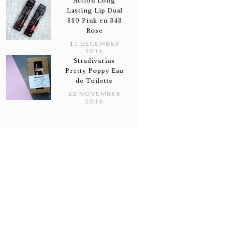
Action Long
Lasting Lip Dual
330 Pink en 343
Rose
11 DECEMBER
2016
Stradivarius
Pretty Poppy Eau
de Toilette
22 NOVEMBER
2016