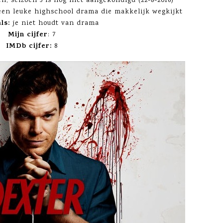
en, seizoen 5 is nog niet aangekondigd (22-8-2016)
 een leuke highschool drama die makkelijk wegkijkt
als:
je niet houdt van drama
Mijn cijfer
: 7
IMDb cijfer:
8