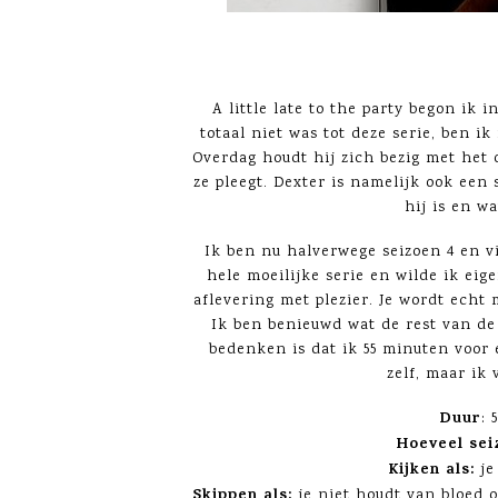
A little late to the party begon ik 
totaal niet was tot deze serie, ben i
Overdag houdt hij zich bezig met het 
ze pleegt. Dexter is namelijk ook een 
hij is en w
Ik ben nu halverwege seizoen 4 en v
hele moeilijke serie en wilde ik eig
aflevering met plezier. Je wordt ech
Ik ben benieuwd wat de rest van de
bedenken is dat ik 55 minuten voor e
zelf, maar ik
Duur
: 
Hoeveel sei
Kijken als:
je
Skippen als:
je niet houdt van bloed 