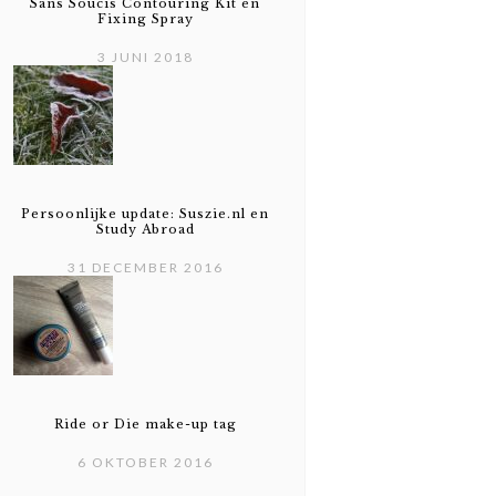
Sans Soucis Contouring Kit en
Fixing Spray
3 JUNI 2018
Persoonlijke update: Suszie.nl en
Study Abroad
31 DECEMBER 2016
Ride or Die make-up tag
6 OKTOBER 2016