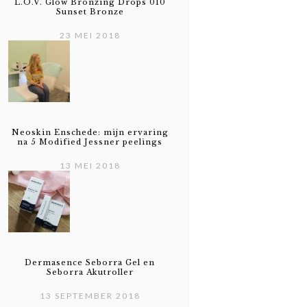
L.O.V. Glow Bronzing Drops 010
Sunset Bronze
23 MEI 2018
Neoskin Enschede: mijn ervaring
na 5 Modified Jessner peelings
13 MEI 2018
Dermasence Seborra Gel en
Seborra Akutroller
13 SEPTEMBER 2018