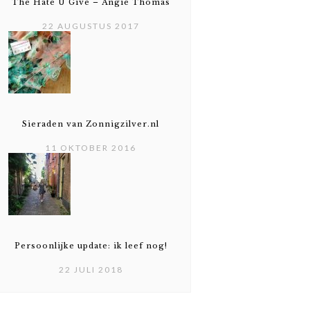
The Hate U Give – Angie Thomas
22 AUGUSTUS 2017
Sieraden van Zonnigzilver.nl
11 OKTOBER 2016
Persoonlijke update: ik leef nog!
22 JULI 2018