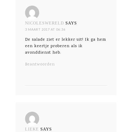
NICOLESWERELD
SAYS
3 MAART 2017 AT 06:36
De salade ziet er lekker uit! Ik ga hem
een keertje proberen als ik
avonddienst heb.
Beantwoorden
LIEKE
SAYS