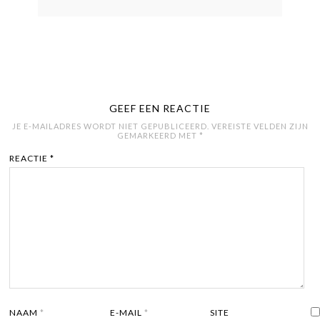
GEEF EEN REACTIE
JE E-MAILADRES WORDT NIET GEPUBLICEERD.
VEREISTE VELDEN ZIJN
GEMARKEERD MET
*
REACTIE
*
NAAM
*
E-MAIL
*
SITE