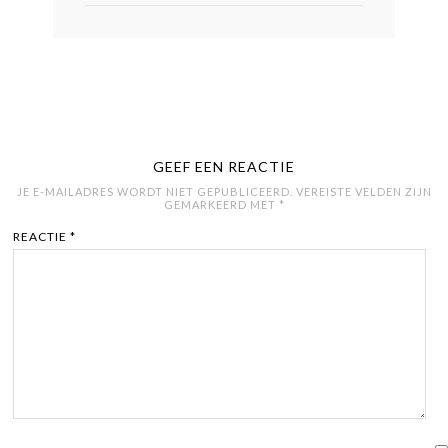
GEEF EEN REACTIE
JE E-MAILADRES WORDT NIET GEPUBLICEERD.
VEREISTE VELDEN ZIJN
GEMARKEERD MET
*
REACTIE
*