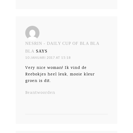
NESRIN - DAILY CUP OF BLA BLA
BLA
SAYS
10 JANUARI 2017 AT 15:18
Very nice woman! Ik vind de
Reebokjes heel leuk, mooie kleur
groen is dit.
Beantwoorden