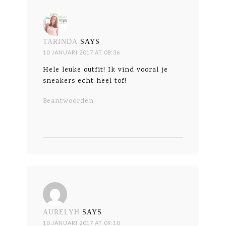
TARINDA
SAYS
10 JANUARI 2017 AT 08:36
Hele leuke outfit! Ik vind vooral je
sneakers echt heel tof!
Beantwoorden
AURELYH
SAYS
10 JANUARI 2017 AT 09:10