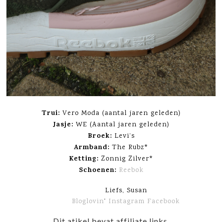
Trui:
Vero Moda (aantal jaren geleden)
Jasje:
WE (Aantal jaren geleden)
Broek:
Levi’s
Armband:
The Rubz*
Ketting:
Zonnig Zilver*
Schoenen:
Reebok
Liefs, Susan
Bloglovin
‘
Instagram
Facebook
Dit atikel bevat affiliate links.