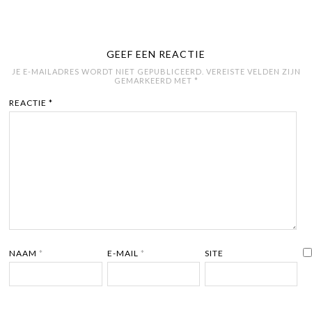
GEEF EEN REACTIE
JE E-MAILADRES WORDT NIET GEPUBLICEERD.
VEREISTE VELDEN ZIJN
GEMARKEERD MET
*
REACTIE
*
NAAM
*
E-MAIL
*
SITE