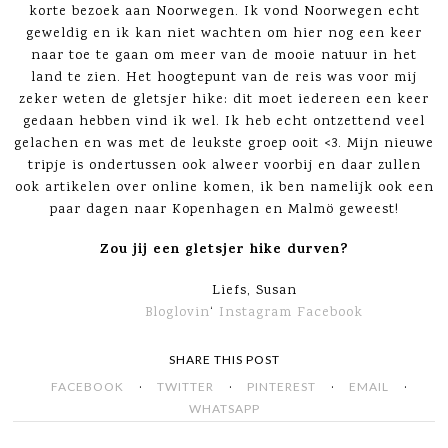
korte bezoek aan Noorwegen. Ik vond Noorwegen echt
geweldig en ik kan niet wachten om hier nog een keer
naar toe te gaan om meer van de mooie natuur in het
land te zien. Het hoogtepunt van de reis was voor mij
zeker weten de gletsjer hike: dit moet iedereen een keer
gedaan hebben vind ik wel. Ik heb echt ontzettend veel
gelachen en was met de leukste groep ooit <3. Mijn nieuwe
tripje is ondertussen ook alweer voorbij en daar zullen
ook artikelen over online komen, ik ben namelijk ook een
paar dagen naar Kopenhagen en Malmö geweest!
Zou jij een gletsjer hike durven?
Liefs, Susan
Bloglovin
‘
Instagram
Facebook
SHARE THIS POST
·
·
·
·
FACEBOOK
TWITTER
PINTEREST
EMAIL
WHATSAPP