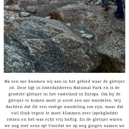
Na een uur kwamen wij aan in het gebied waar de gletsjer
zit. Deze ligt in Jostedalsbreen National Park en is de
grootste gletsjer in het vasteland in Europa. Om bij de
gletsjer te komen moet je eerst een uur wandelen. Wij
dachten dat dit een rustige wandeling zou zijn, maar dat
viel flink tegen! Je moet klimmen over (spekgladde)
rotsen en het was echt vrij heftig. En de gletsjer waren
we nog niet eens op! Voordat we op weg gingen namen we