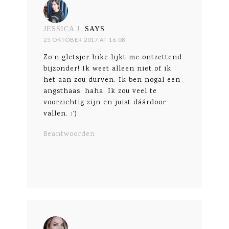
JESSICA J.
SAYS
25 OKTOBER 2017 AT 16:08
Zo’n gletsjer hike lijkt me ontzettend
bijzonder! Ik weet alleen niet of ik
het aan zou durven. Ik ben nogal een
angsthaas, haha. Ik zou veel te
voorzichtig zijn en juist dáárdoor
vallen. :’)
Beantwoorden