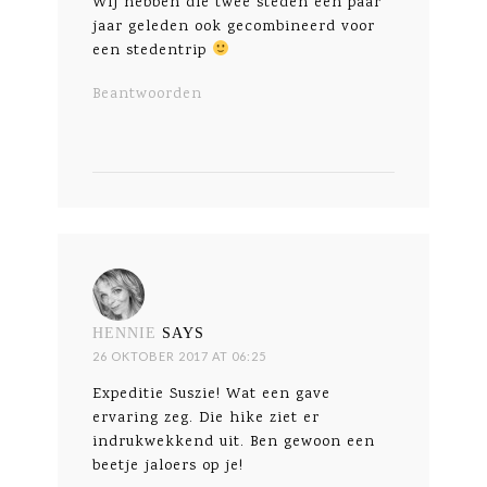
Wij hebben die twee steden een paar
jaar geleden ook gecombineerd voor
een stedentrip
Beantwoorden
HENNIE
SAYS
26 OKTOBER 2017 AT 06:25
Expeditie Suszie! Wat een gave
ervaring zeg. Die hike ziet er
indrukwekkend uit. Ben gewoon een
beetje jaloers op je!