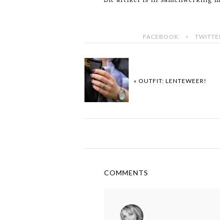
Dit artikel is in samenwerking 
·
FACEBOOK
TWITTE
« OUTFIT: LENTEWEER!
COMMENTS