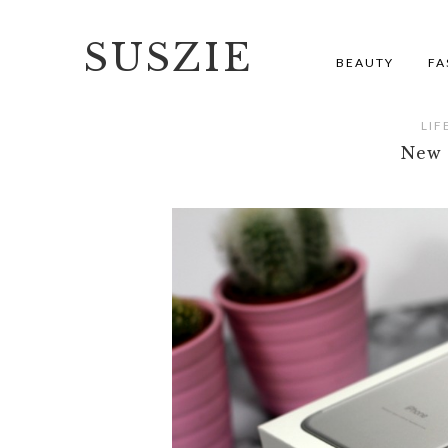
SUSZIE
BEAUTY
FA
LIF
New 