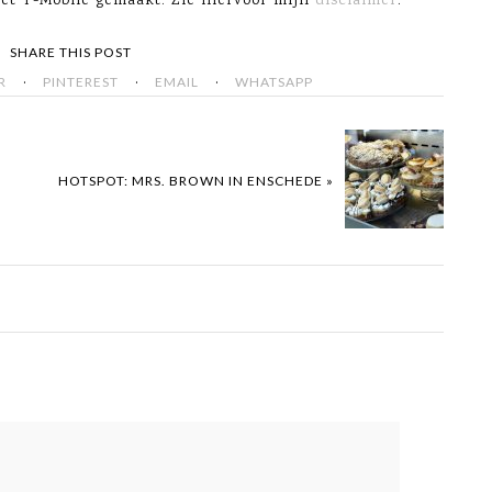
met T-Mobile gemaakt. Zie hiervoor mijn
disclaimer
.
SHARE THIS POST
·
·
·
R
PINTEREST
EMAIL
WHATSAPP
HOTSPOT: MRS. BROWN IN ENSCHEDE »