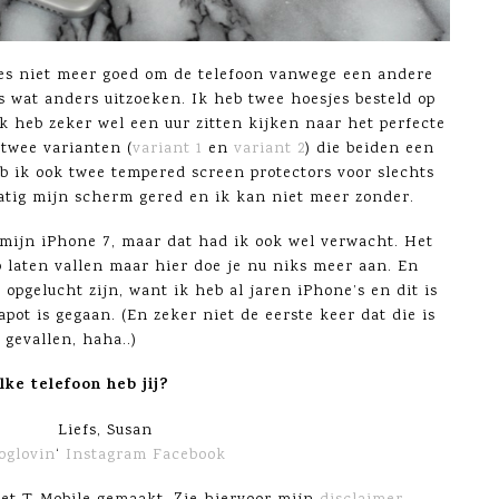
es niet meer goed om de telefoon vanwege een andere
 wat anders uitzoeken. Ik heb twee hoesjes besteld op
 ik heb zeker wel een uur zitten kijken naar het perfecte
 twee varianten (
variant 1
en
variant 2
) die beiden een
ik ook twee tempered screen protectors voor slechts
matig mijn scherm gered en ik kan niet meer zonder.
t mijn iPhone 7, maar dat had ik ook wel verwacht. Het
eb laten vallen maar hier doe je nu niks meer aan. En
opgelucht zijn, want ik heb al jaren iPhone’s en dit is
pot is gegaan. (En zeker niet de eerste keer dat die is
gevallen, haha..)
ke telefoon heb jij?
Liefs, Susan
oglovin
‘
Instagram
Facebook