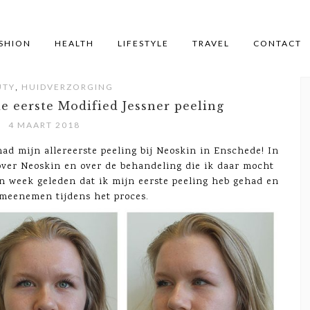
SHION
HEALTH
LIFESTYLE
TRAVEL
CONTACT
,
UTY
HUIDVERZORGING
e eerste Modified Jessner peeling
4 MAART 2018
 had mijn allereerste peeling bij Neoskin in Enschede! In
 over Neoskin en over de behandeling die ik daar mocht
en week geleden dat ik mijn eerste peeling heb gehad en
e meenemen tijdens het proces.