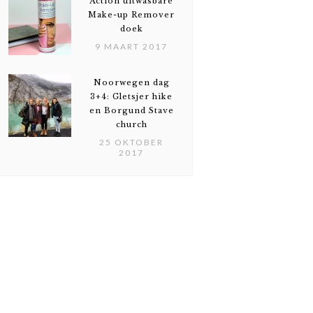
Action uitwasbare
Make-up Remover
doek
9 MAART 2017
Noorwegen dag
3+4: Gletsjer hike
en Borgund Stave
church
25 OKTOBER
2017