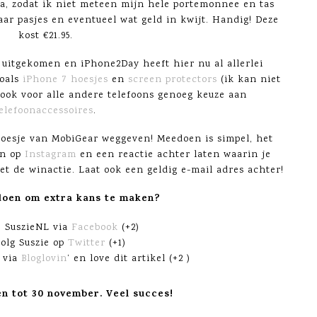
ga, zodat ik niet meteen mijn hele portemonnee en tas
ar pasjes en eventueel wat geld in kwijt. Handig! Deze
kost €21.95.
 uitgekomen en iPhone2Day heeft hier nu al allerlei
zoals
iPhone 7 hoesjes
en
screen protectors
(ik kan niet
 ook voor alle andere telefoons genoeg keuze aan
elefoonaccessoires
.
hoesje van MobiGear weggeven! Meedoen is simpel, het
en op
Instagram
en een reactie achter laten waarin je
et de winactie. Laat ook een geldig e-mail adres achter!
doen om extra kans te maken?
e SuszieNL via
Facebook
(+2)
olg Suszie op
Twitter
(+1)
 via
Bloglovin
‘ en love dit artikel (+2 )
n tot 30 november. Veel succes!