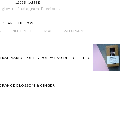
Liefs, Susan
oglovin
‘
Instagram
Facebook
SHARE THIS POST
·
·
·
R
PINTEREST
EMAIL
WHATSAPP
TRADIVARIUS PRETTY POPPY EAU DE TOILETTE »
 ORANGE BLOSSOM & GINGER