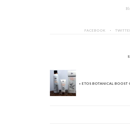
Bl
·
FACEBOOK
TWITTE
S
« ETOS BOTANICAL BOOST