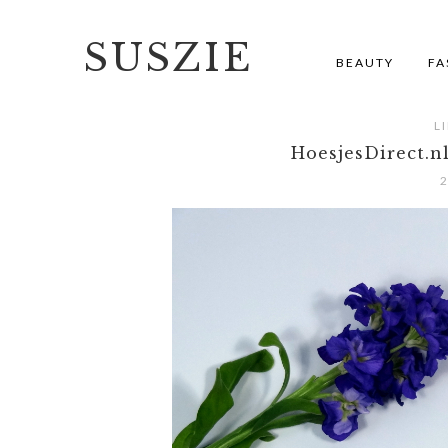
SUSZIE
BEAUTY
FA
L
HoesjesDirect.n