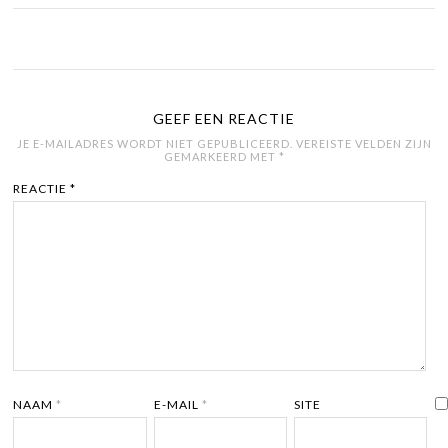
GEEF EEN REACTIE
JE E-MAILADRES WORDT NIET GEPUBLICEERD.
VEREISTE VELDEN ZIJN
GEMARKEERD MET
*
REACTIE
*
NAAM
*
E-MAIL
*
SITE