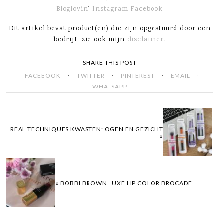
Bloglovin
‘
Instagram
Facebook
Dit artikel bevat product(en) die zijn opgestuurd door een
bedrijf, zie ook mijn
disclaimer
.
SHARE THIS POST
·
·
·
·
FACEBOOK
TWITTER
PINTEREST
EMAIL
WHATSAPP
REAL TECHNIQUES KWASTEN: OGEN EN GEZICHT
»
« BOBBI BROWN LUXE LIP COLOR BROCADE