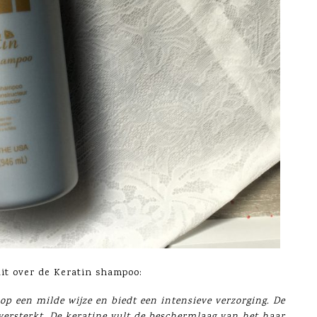
dit over de Keratin shampoo:
p een milde wijze en biedt een intensieve verzorging. De
ersterkt. De keratine vult de beschermlaag van het haar