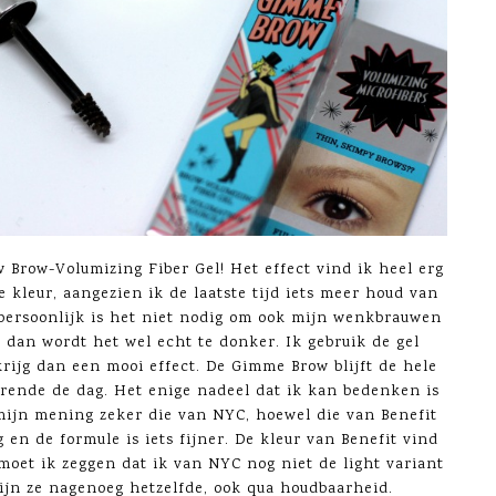
 Brow-Volumizing Fiber Gel! Het effect vind ik heel erg
e kleur, aangezien ik de laatste tijd iets meer houd van
ersoonlijk is het niet nodig om ook mijn wenkbrauwen
 dan wordt het wel echt te donker. Ik gebruik de gel
ijg dan een mooi effect. De Gimme Brow blijft de hele
urende de dag. Het enige nadeel dat ik kan bedenken is
 mijn mening zeker die van NYC, hoewel die van Benefit
 en de formule is iets fijner. De kleur van Benefit vind
 moet ik zeggen dat ik van NYC nog niet de light variant
jn ze nagenoeg hetzelfde, ook qua houdbaarheid.