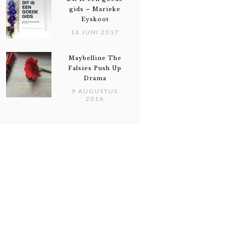
gids – Marieke
Eyskoot
16 JUNI 2017
Maybelline The
Falsies Push Up
Drama
9 AUGUSTUS
2016