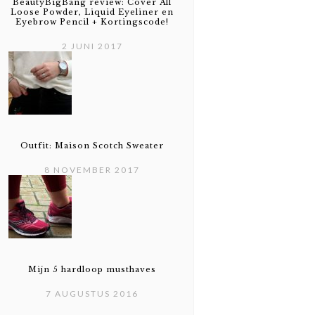
BeautyBigBang review: Cover All
Loose Powder, Liquid Eyeliner en
Eyebrow Pencil + Kortingscode!
2 JUNI 2017
Outfit: Maison Scotch Sweater
8 NOVEMBER 2017
Mijn 5 hardloop musthaves
7 AUGUSTUS 2016