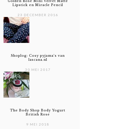
Golden Rose Mini Velvet Matte
Lipstick en Miracle Pencil
23 DECEMBER 2016
Shoplog: Cosy pyjama’s van
lascana.nl
30 MEI 2017
The Body Shop Body Yogurt
British Rose
9 MEI 2018