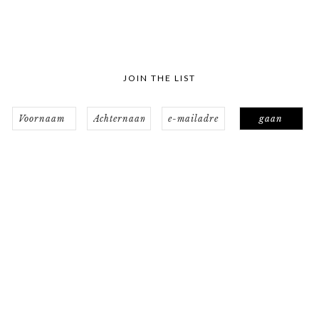
JOIN THE LIST