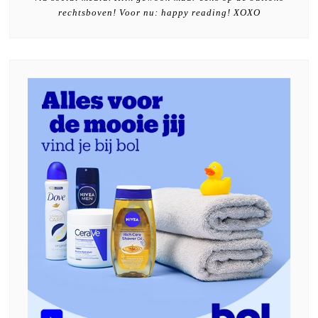
rechtsboven! Voor nu: happy reading! XOXO